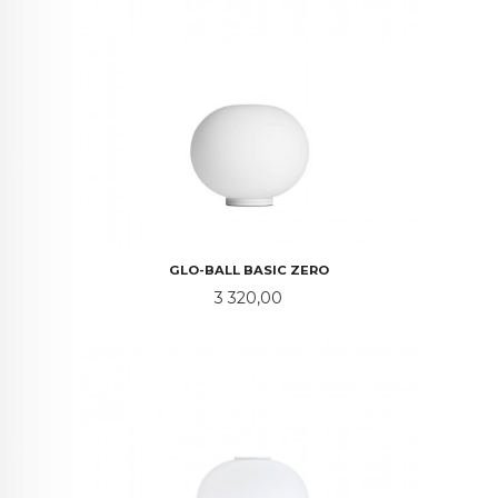
GLO-BALL BASIC ZERO
Pris
3 320,00