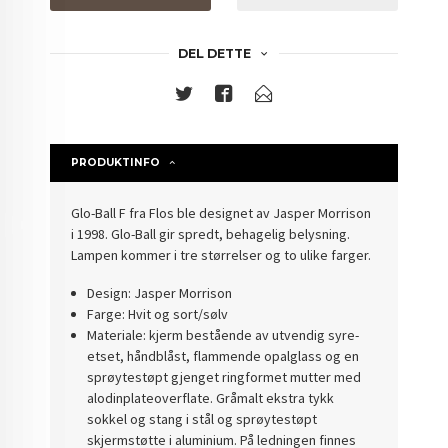
DEL DETTE
PRODUKTINFO
Glo-Ball F fra Flos ble designet av Jasper Morrison
i 1998. Glo-Ball gir spredt, behagelig belysning.
Lampen kommer i tre størrelser og to ulike farger.
Design: Jasper Morrison
Farge: Hvit og sort/sølv
Materiale: kjerm bestående av utvendig syre-
etset, håndblåst, flammende opalglass og en
sprøytestøpt gjenget ringformet mutter med
alodinplateoverflate. G
råmalt ekstra tykk
sokkel og stang i stål og sprøytestøpt
skjermstøtte i aluminium. På ledningen finnes