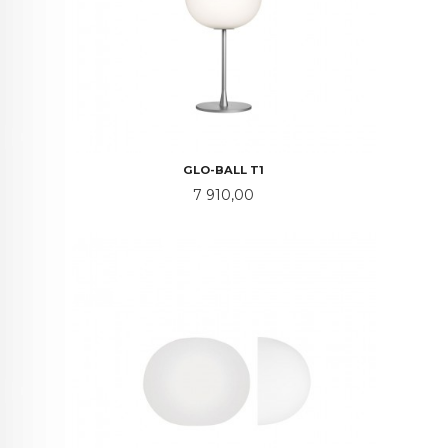
GLO-BALL T1
Pris
7 910,00