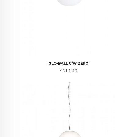
GLO-BALL C/W ZERO
Pris
3 210,00