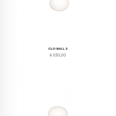
GLO-BALL S
Pris
6 030,00