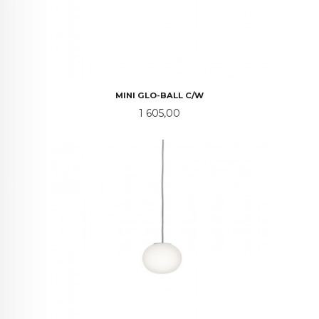
MINI GLO-BALL C/W
Pris
1 605,00