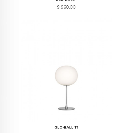
Pris
9 960,00
GLO-BALL T1