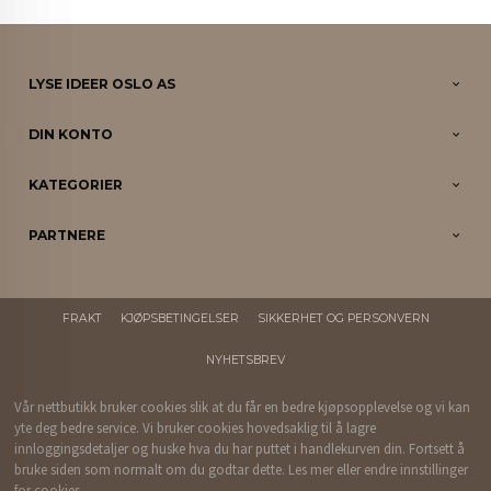
LYSE IDEER OSLO AS
DIN KONTO
KATEGORIER
PARTNERE
FRAKT
KJØPSBETINGELSER
SIKKERHET OG PERSONVERN
NYHETSBREV
Vår nettbutikk bruker cookies slik at du får en bedre kjøpsopplevelse og vi kan
yte deg bedre service. Vi bruker cookies hovedsaklig til å lagre
innloggingsdetaljer og huske hva du har puttet i handlekurven din. Fortsett å
bruke siden som normalt om du godtar dette.
Les mer
eller
endre innstillinger
for cookies.