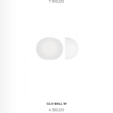
Pris
7 910,00
GLO-BALL W
Pris
4 350,00