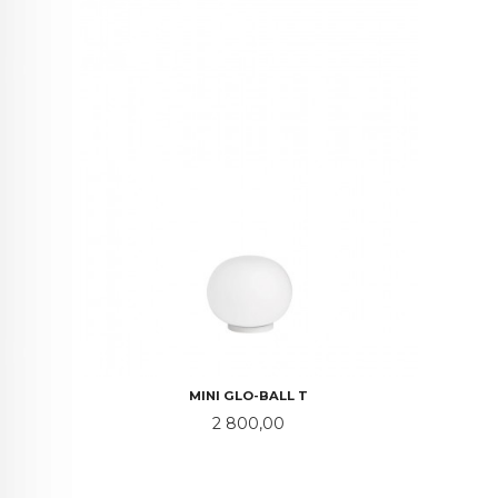
MINI GLO-BALL T
Pris
2 800,00