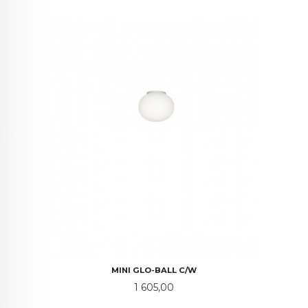
MINI GLO-BALL C/W
Pris
1 605,00