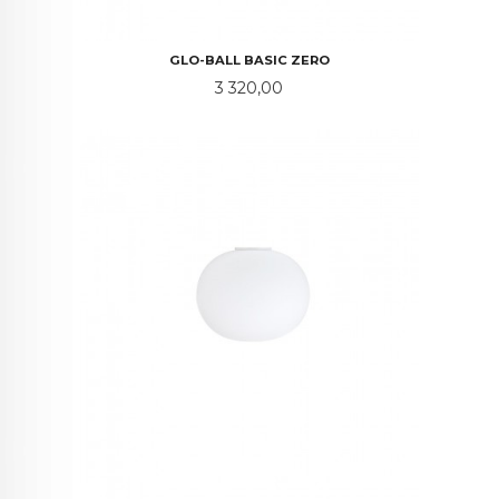
GLO-BALL BASIC ZERO
Pris
3 320,00