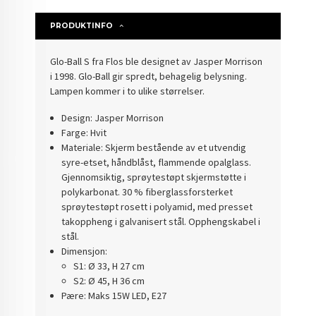
PRODUKTINFO
Glo-Ball S fra Flos ble designet av Jasper Morrison
i 1998. Glo-Ball gir spredt, behagelig belysning.
Lampen kommer i to ulike størrelser.
Design: Jasper Morrison
Farge: Hvit
Materiale: Skjerm bestående av et utvendig
syre-etset, håndblåst, flammende opalglass.
Gjennomsiktig, sprøytestøpt skjermstøtte i
polykarbonat. 30 % fiber
glassforsterket
sprøytestøpt rosett i polyamid, med presset
takoppheng i galvanisert stål. Opphengskabel i
stål.
Dimensjon:
S1: Ø 33, H 27 cm
S2: Ø 45, H 36 cm
Pære: Maks 15W LED, E27