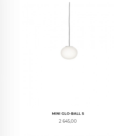
MINI GLO-BALL S
Pris
2 645,00