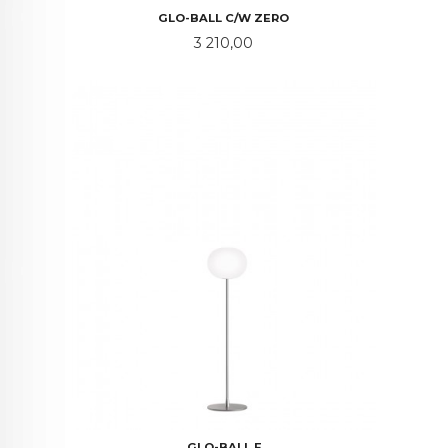
GLO-BALL C/W ZERO
Pris
3 210,00
GLO-BALL F