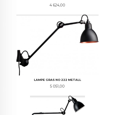
Pris
4 624,00
LAMPE GRAS NO 222 METALL
Pris
5 051,00