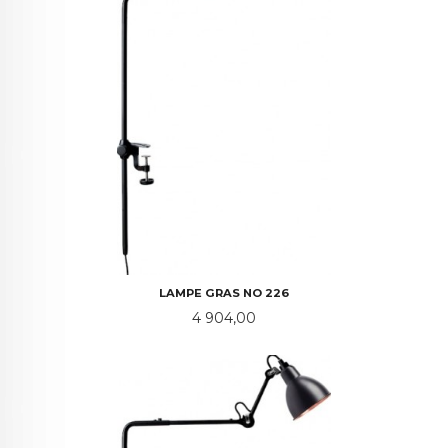
LAMPE GRAS NO 226
Pris
4 904,00