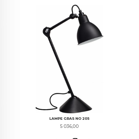
LAMPE GRAS NO 205
Pris
5 036,00