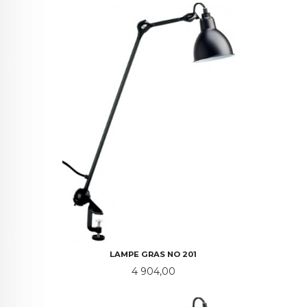
LAMPE GRAS NO 201
Pris
4 904,00