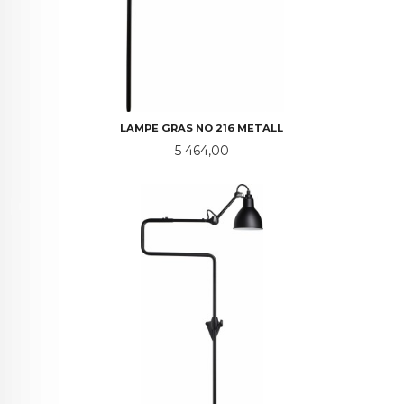
LAMPE GRAS NO 216 METALL
Pris
5 464,00