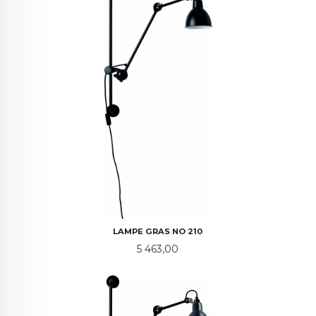
LAMPE GRAS NO 210
Pris
5 463,00