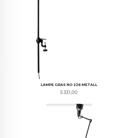
LAMPE GRAS NO 226 METALL
Pris
5 331,00