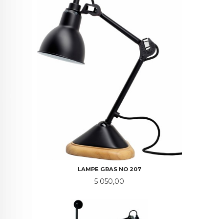
LAMPE GRAS NO 207
Pris
5 050,00