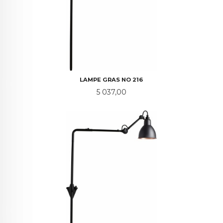
LAMPE GRAS NO 216
Pris
5 037,00