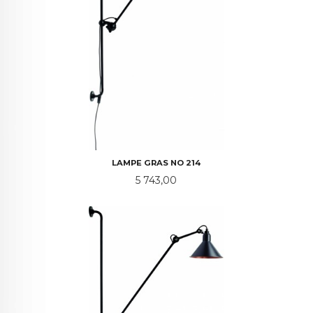
LAMPE GRAS NO 214
Pris
5 743,00