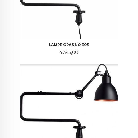
LAMPE GRAS NO 303
Pris
4 343,00