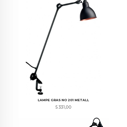
LAMPE GRAS NO 201 METALL
Pris
5 331,00