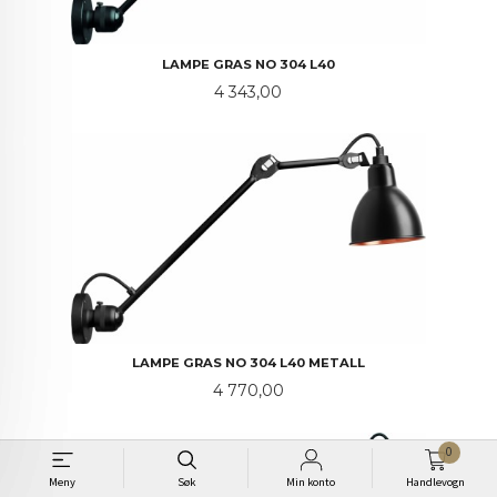
LAMPE GRAS NO 304 L40
Pris
4 343,00
LAMPE GRAS NO 304 L40 METALL
Pris
4 770,00
0
Meny
Søk
Min konto
Handlevogn