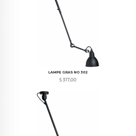
LAMPE GRAS NO 302
Pris
5 317,00