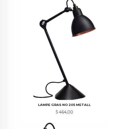
LAMPE GRAS NO 205 METALL
Pris
5 464,00