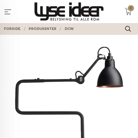
Gå
0
til
innholdet
FORSIDE
PRODUSENTER
DCW