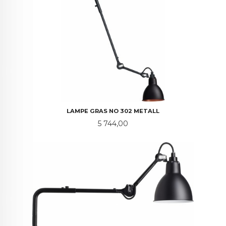
LAMPE GRAS NO 302 METALL
Pris
5 744,00