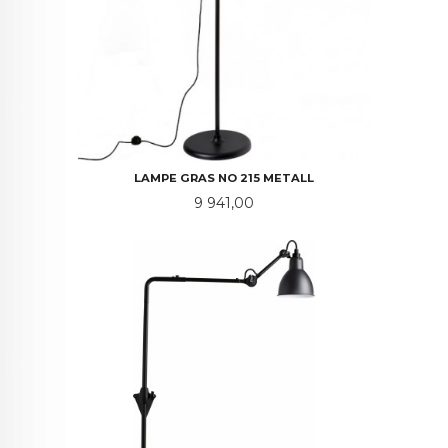
LAMPE GRAS NO 215 METALL
Pris
9 941,00