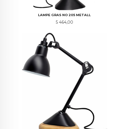
LAMPE GRAS NO 205 METALL
Pris
5 464,00