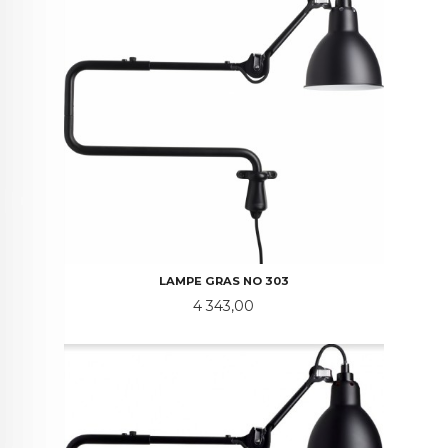
LAMPE GRAS NO 303
Pris
4 343,00