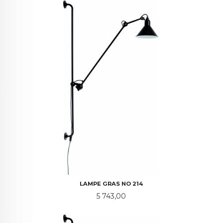
LAMPE GRAS NO 214
Pris
5 743,00