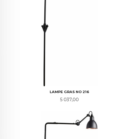
LAMPE GRAS NO 216
Pris
5 037,00