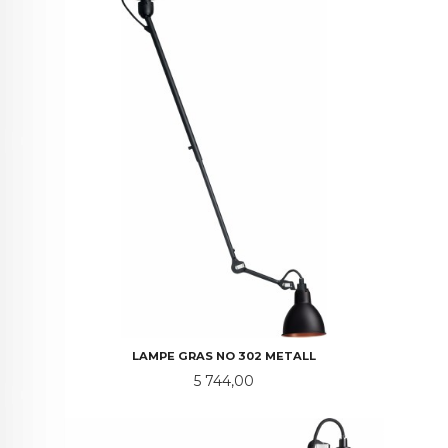
LAMPE GRAS NO 302 METALL
Pris
5 744,00