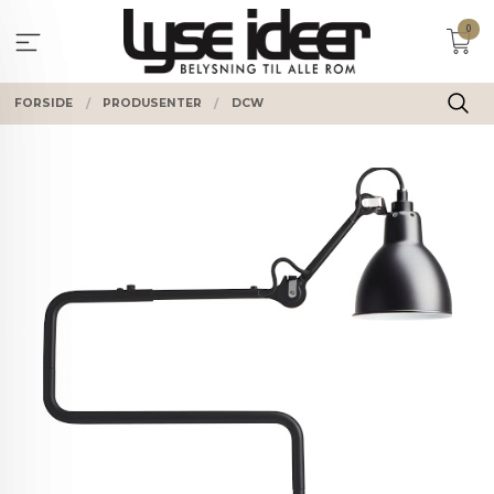
Gå
0
til
innholdet
FORSIDE
PRODUSENTER
DCW