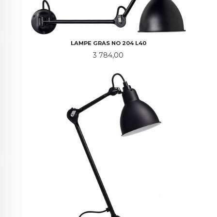
LAMPE GRAS NO 204 L40
Pris
3 784,00