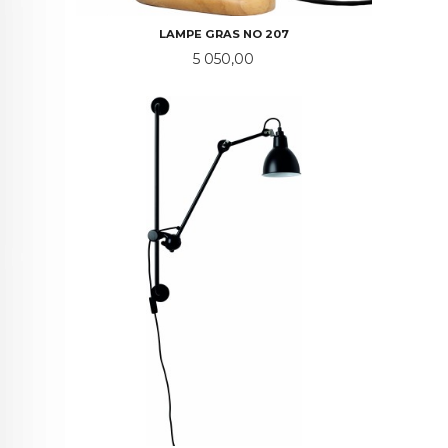
LAMPE GRAS NO 207
Pris
5 050,00