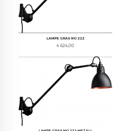
LAMPE GRAS NO 222
Pris
4 624,00
LAMPE GRAS NO 222 METALL