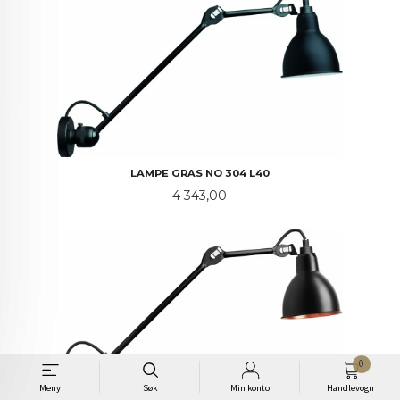
LAMPE GRAS NO 304 L40
Pris
4 343,00
0
Meny
Søk
Min konto
Handlevogn