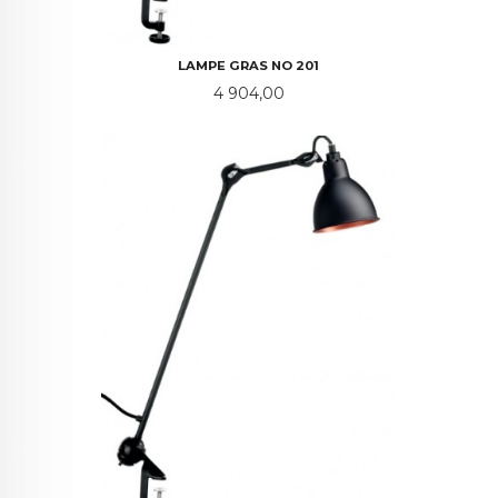
LAMPE GRAS NO 201
Pris
4 904,00