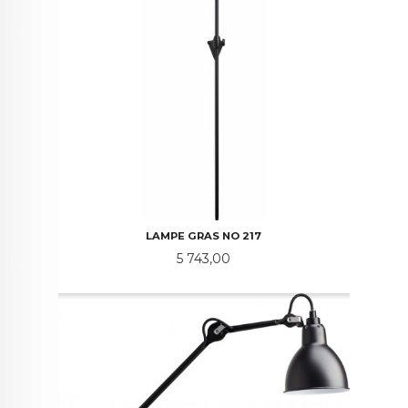
LAMPE GRAS NO 217
Pris
5 743,00