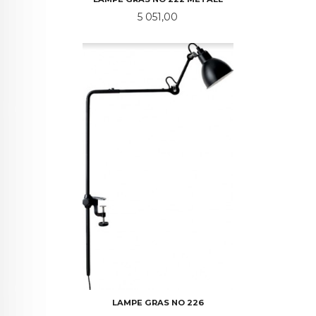
Pris
5 051,00
LAMPE GRAS NO 226