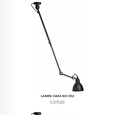
LAMPE GRAS NO 302
Pris
5 317,00