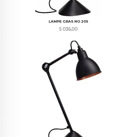
LAMPE GRAS NO 205
Pris
5 036,00