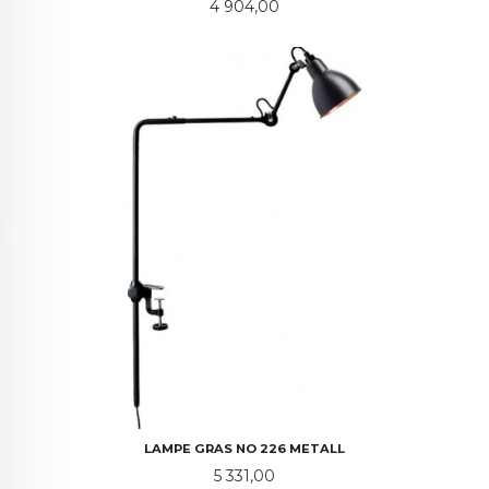
Pris
4 904,00
LAMPE GRAS NO 226 METALL
Pris
5 331,00