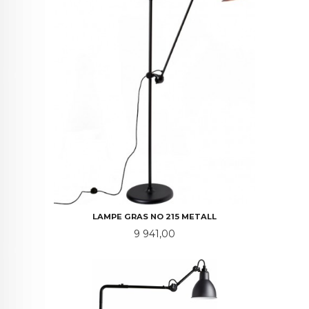
LAMPE GRAS NO 215 METALL
Pris
9 941,00