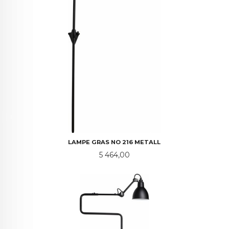
LAMPE GRAS NO 216 METALL
Pris
5 464,00