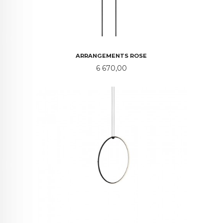
ARRANGEMENTS ROSE
Pris
6 670,00