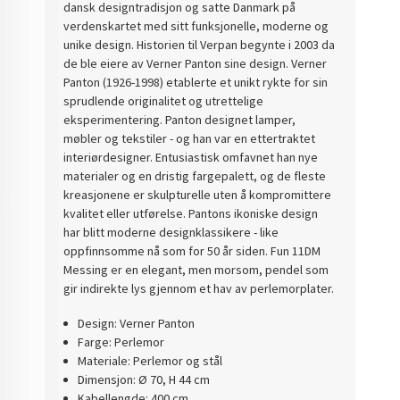
dansk designtradisjon og satte Danmark på
verdenskartet med sitt funksjonelle, moderne og
unike design. Historien til Verpan begynte i 2003 da
de ble eiere av Verner Panton sine design. Verner
Panton (1926-1998) etablerte et unikt rykte for sin
sprudlende originalitet og utrettelige
eksperimentering. Panton designet lamper,
møbler og tekstiler - og han var en ettertraktet
interiørdesigner. Entusiastisk omfavnet han nye
materialer og en dristig fargepalett, og de fleste
kreasjonene er skulpturelle uten å kompromittere
kvalitet eller utførelse. Pantons ikoniske design
har blitt moderne designklassikere - like
oppfinnsomme nå som for 50 år siden. Fun 11DM
Messing er en elegant, men morsom, pendel som
gir indirekte lys gjennom et hav av perlemorplater.
Design: Verner Panton
Farge: Perlemor
Materiale: Perlemor og stål
Dimensjon: Ø 70, H 44 cm
Kabellengde: 400 cm