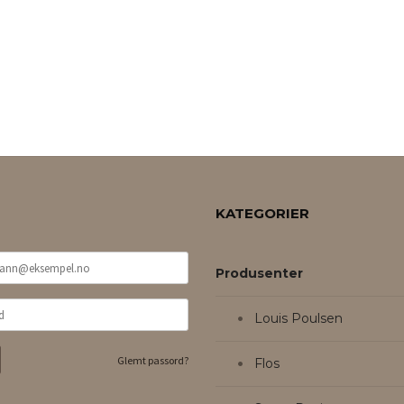
KATEGORIER
Produsenter
Louis Poulsen
Glemt passord?
Flos