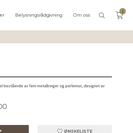
0
er
Belysningsrådgivning
Om oss
el bestående av fem metallringer og perlemor, designet av
.
00
P
ØNSKELISTE