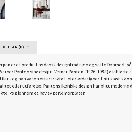
DELSER (0)
Verpan er et produkt av dansk designtradisjon og satte Danmark p
v Verner Panton sine design. Verner Panton (1926-1998) etablerte et
er - og han var en ettertraktet interiørdesigner. Entusiastisk om
litet eller utførelse. Pantons ikoniske design har blitt moderne 
kte lys gjennom et hav av perlemorplater.