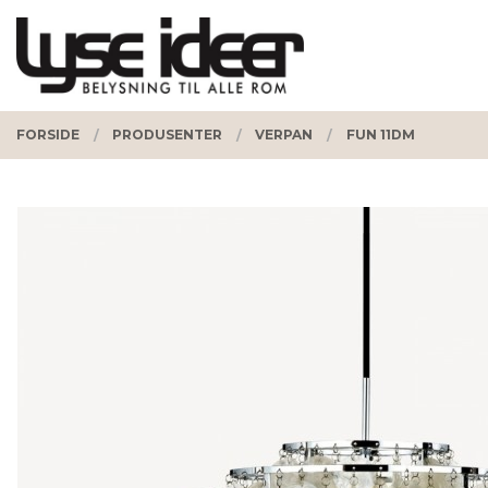
Gå
Lukk
PRODUKTER
til
innholdet
FORSIDE
PRODUSENTER
VERPAN
FUN 11DM