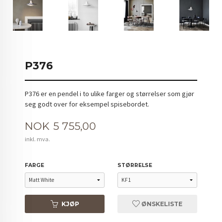
P376
P376 er en pendel i to ulike farger og størrelser som gjør
seg godt over for eksempel spisebordet.
Pris
NOK
5 755,00
inkl. mva.
FARGE
STØRRELSE
KJØP
ØNSKELISTE