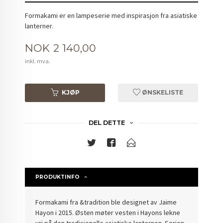
Formakami er en lampeserie med inspirasjon fra asiatiske
lanterner.
Pris
NOK
2 140,00
inkl. mva.
KJØP
ØNSKELISTE
DEL DETTE
PRODUKTINFO
Formakami fra &tradition ble designet av Jaime
Hayon i 2015. Østen møter vesten i Hayons lekne