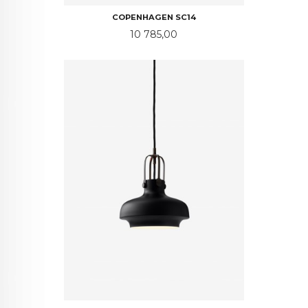
COPENHAGEN SC14
Pris
10 785,00