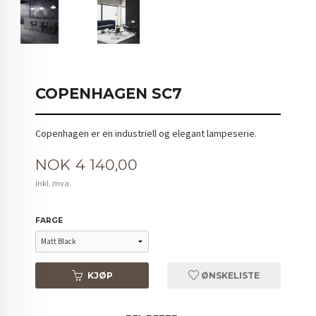
COPENHAGEN SC7
Copenhagen er en industriell og elegant lampeserie.
Pris
NOK
4 140,00
inkl. mva.
FARGE
KJØP
ØNSKELISTE