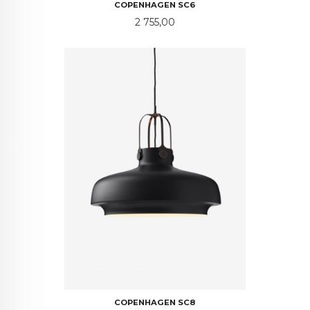
COPENHAGEN SC6
Pris
2 755,00
COPENHAGEN SC8