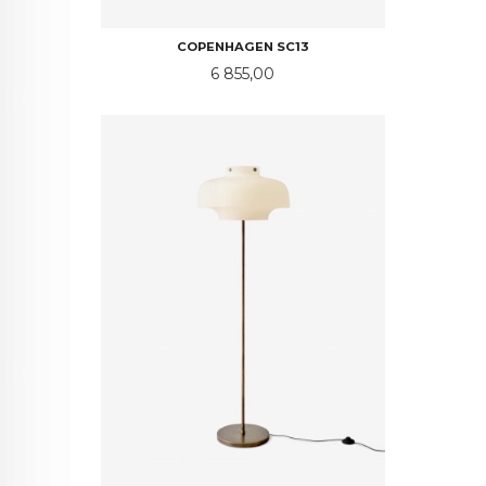
COPENHAGEN SC13
Pris
6 855,00