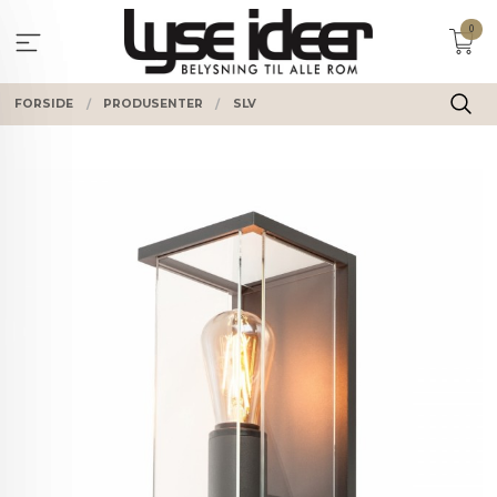
Gå
0
til
innholdet
FORSIDE
PRODUSENTER
SLV