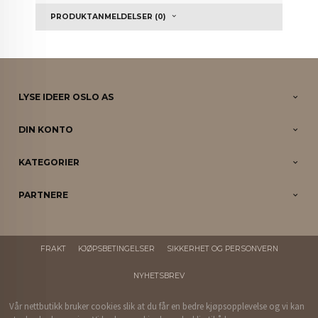
PRODUKTANMELDELSER (0)
LYSE IDEER OSLO AS
DIN KONTO
KATEGORIER
PARTNERE
FRAKT
KJØPSBETINGELSER
SIKKERHET OG PERSONVERN
NYHETSBREV
Vår nettbutikk bruker cookies slik at du får en bedre kjøpsopplevelse og vi kan