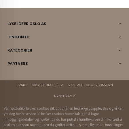
LYSE IDEER OSLO AS
DIN KONTO
KATEGORIER
PARTNERE
FRAKT
KJØPSBETINGELSER
SIKKERHET OG PERSONVERN
NYHETSBREV
Vår nettbutikk bruker cookies slik at du får en bedre kjøpsopplevelse og vi kan
yte deg bedre service. Vi bruker cookies hovedsaklig til å lagre
innloggingsdetaljer og huske hva du har puttet i handlekurven din. Fortsett å
bruke siden som normalt om du godtar dette.
Les mer
eller
endre innstillinger