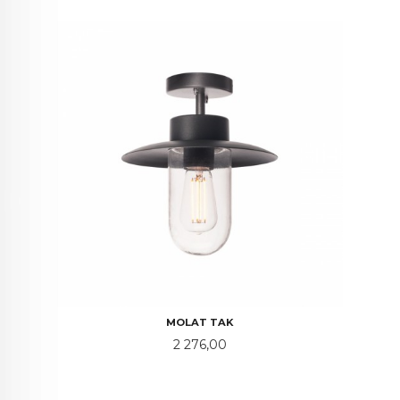
MOLAT TAK
Pris
2 276,00