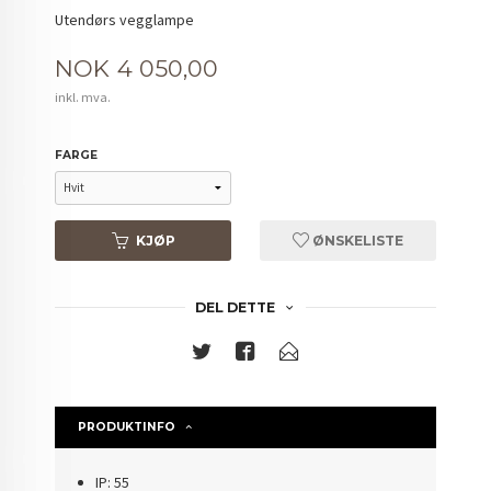
Utendørs vegglampe
Pris
NOK
4 050,00
inkl. mva.
FARGE
KJØP
ØNSKELISTE
DEL DETTE
PRODUKTINFO
IP: 55