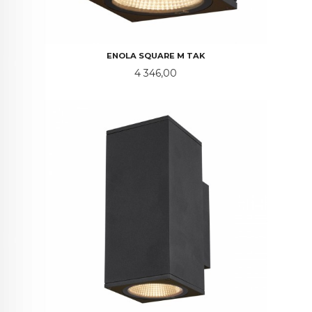
ENOLA SQUARE M TAK
Pris
4 346,00