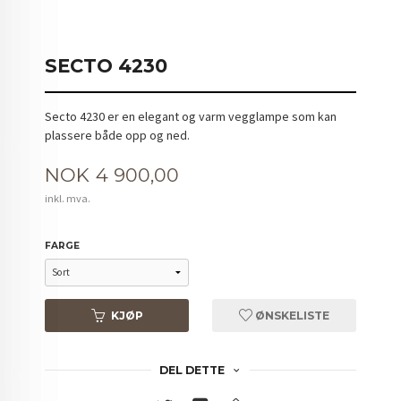
SECTO 4230
Secto 4230 er en elegant og varm vegglampe som kan
plassere både opp og ned.
Pris
NOK
4 900,00
inkl. mva.
FARGE
KJØP
ØNSKELISTE
DEL DETTE