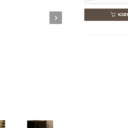
Next
KJØ