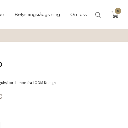
0
er
Belysningsrådgivning
Om oss
0
 gulv/bordlampe fra LOOM Design.
0