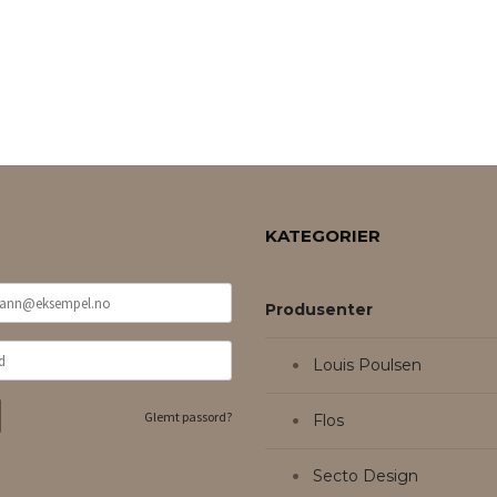
KATEGORIER
Produsenter
Louis Poulsen
Glemt passord?
Flos
Secto Design