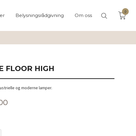
0
er
Belysningsrådgivning
Om oss
 FLOOR HIGH
dustrielle og moderne lamper.
,00