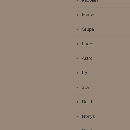
Fabbian
Marset
Grupa
Lodes
Astro
Ifø
SLV
Belid
Norlys