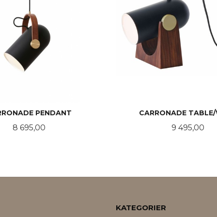
RRONADE PENDANT
CARRONADE TABLE
Pris
Pris
8 695,00
9 495,00
LES MER
LES MER
KATEGORIER