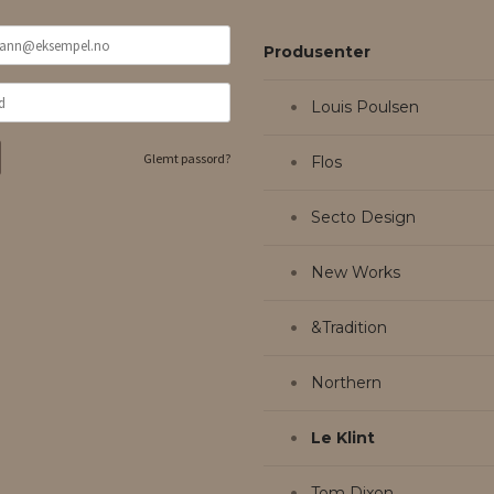
Produsenter
Louis Poulsen
Glemt passord?
Flos
Secto Design
New Works
&Tradition
Northern
Le Klint
Tom Dixon