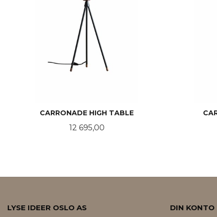
CARRONADE HIGH TABLE
CA
Pris
12 695,00
LES MER
LYSE IDEER OSLO AS
DIN KONTO