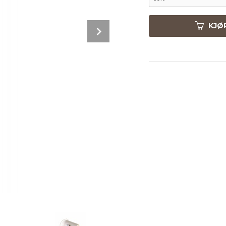
Next
KJØ