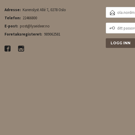
E-
Adresse:
Karenslyst Allé 7, 0278 Oslo
POSTADRESSE
Telefon:
22466800
DITT
E-post:
post@lyseideer.no
PASSORD
Foretaksregisteret:
989062581