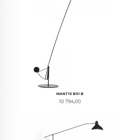
MANTIS BS1 B
Pris
10 794,00