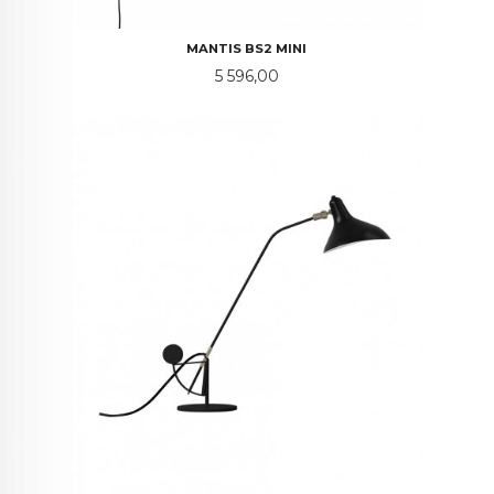
MANTIS BS2 MINI
Pris
5 596,00