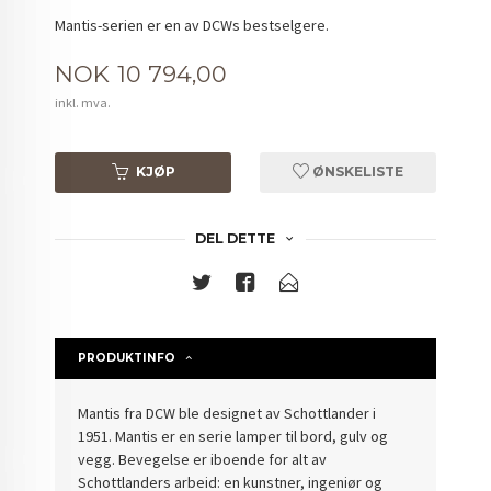
Mantis-serien er en av DCWs bestselgere.
Pris
NOK
10 794,00
inkl. mva.
KJØP
ØNSKELISTE
DEL DETTE
PRODUKTINFO
Mantis fra DCW ble designet av Schottlander i
1951. Mantis er en serie lamper til bord, gulv og
vegg. Bevegelse er iboende for alt av
Schottlanders arbeid: en kunstner, ingeniør og