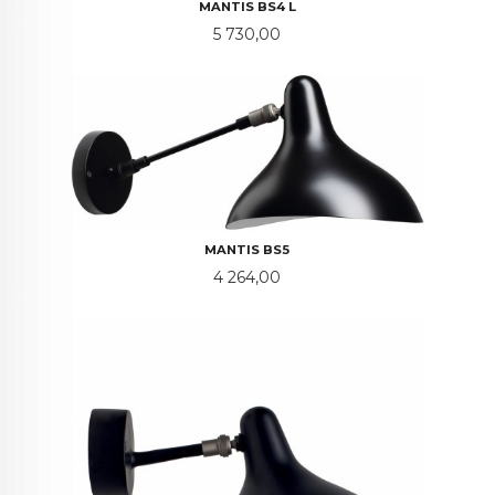
MANTIS BS4 L
Pris
5 730,00
MANTIS BS5
Pris
4 264,00