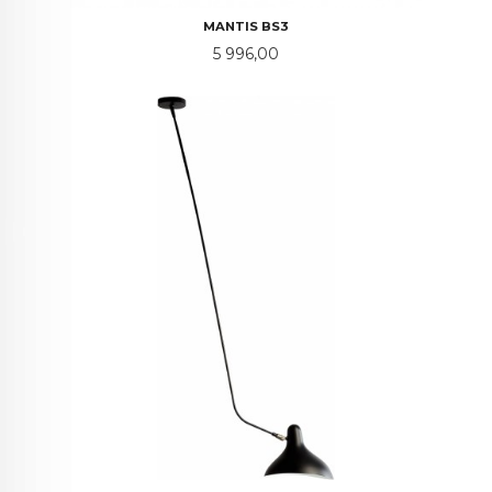
MANTIS BS3
Pris
5 996,00