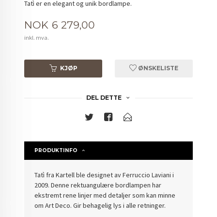
Tatì er en elegant og unik bordlampe.
Pris
NOK
6 279,00
inkl. mva.
KJØP
ØNSKELISTE
DEL DETTE
PRODUKTINFO
Tatì fra Kartell ble designet av Ferruccio Laviani i
2009. Denne rektuangulære bordlampen har
ekstremt rene linjer med detaljer som kan minne
om Art Deco. Gir behagelig lys i alle retninger.