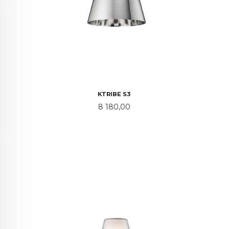
KTRIBE S3
Pris
8 180,00