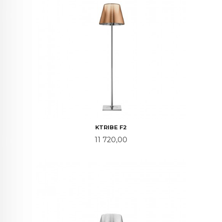
KTRIBE F2
Pris
11 720,00