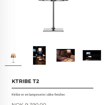
KTRIBE T2
Ktribe er en lampeserie i ulike finisher.
Pris
NOK
9 390,00