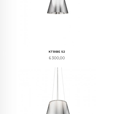
KTRIBE S2
Pris
6 300,00