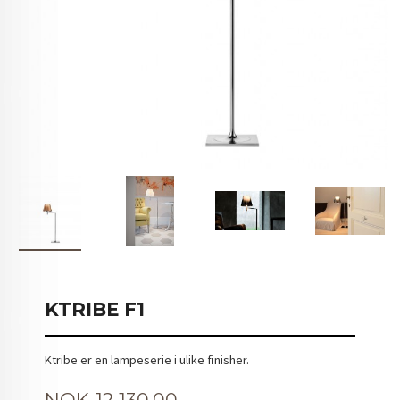
KTRIBE F1
Ktribe er en lampeserie i ulike finisher.
Pris
NOK
12 130,00