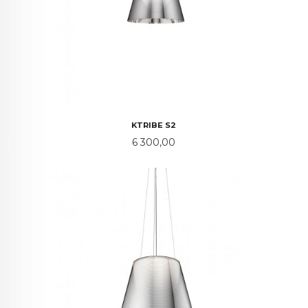
KTRIBE S2
Pris
6 300,00