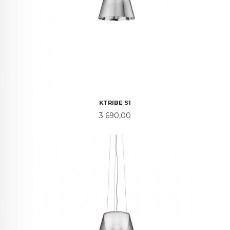
KTRIBE S1
Pris
3 690,00