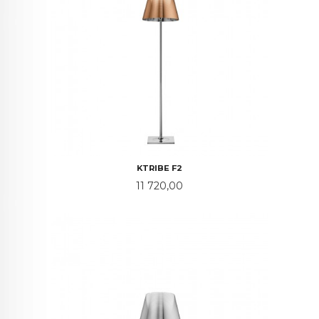
KTRIBE F2
Pris
11 720,00