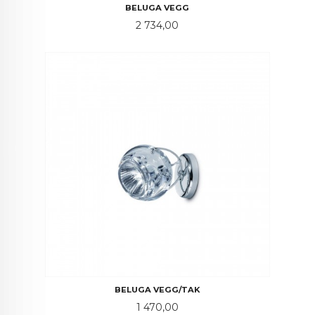
BELUGA VEGG
Pris
2 734,00
BELUGA VEGG/TAK
Pris
1 470,00