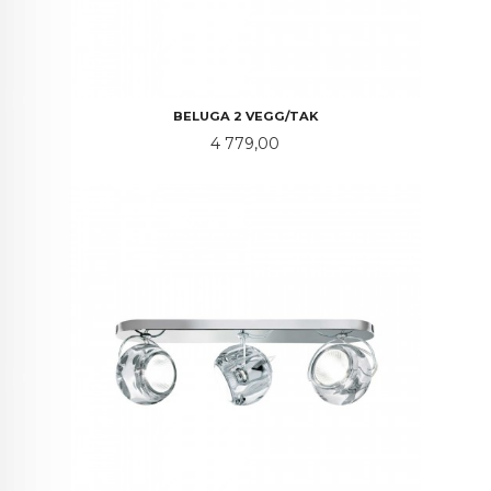
BELUGA 2 VEGG/TAK
Pris
4 779,00