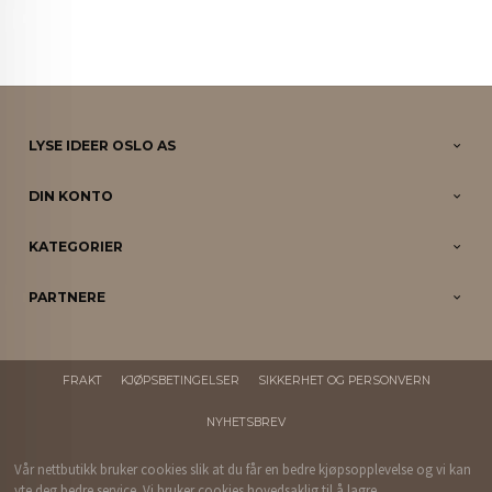
LYSE IDEER OSLO AS
DIN KONTO
KATEGORIER
PARTNERE
FRAKT
KJØPSBETINGELSER
SIKKERHET OG PERSONVERN
NYHETSBREV
Vår nettbutikk bruker cookies slik at du får en bedre kjøpsopplevelse og vi kan
yte deg bedre service. Vi bruker cookies hovedsaklig til å lagre