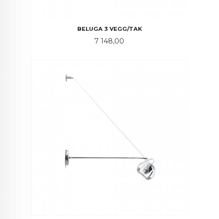
BELUGA 3 VEGG/TAK
Pris
7 148,00