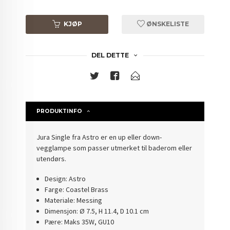
KJØP
ØNSKELISTE
DEL DETTE
PRODUKTINFO
Jura Single fra Astro er en up eller down-
vegglampe som passer utmerket til baderom eller
utendørs.
Design: Astro
Farge: Coastel Brass
Materiale: Messing
Dimensjon: Ø 7.5, H 11.4, D 10.1 cm
Pære: Maks 35W, GU10