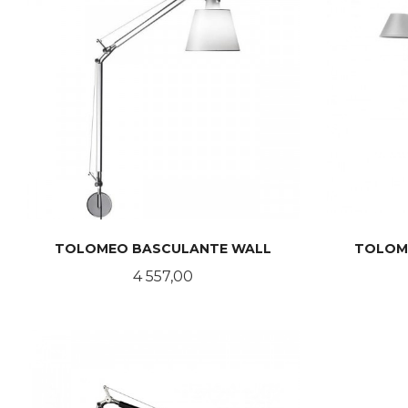
TOLOMEO BASCULANTE WALL
TOLOM
Pris
4 557,00
LES MER