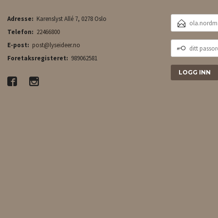
E-
Adresse:
Karenslyst Allé 7, 0278 Oslo
POSTADRESSE
Telefon:
22466800
DITT
E-post:
post@lyseideer.no
PASSORD
Foretaksregisteret:
989062581