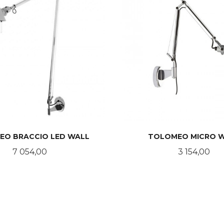
EO BRACCIO LED WALL
TOLOMEO MICRO 
Pris
Pris
7 054,00
3 154,00
KJØP
LES MER