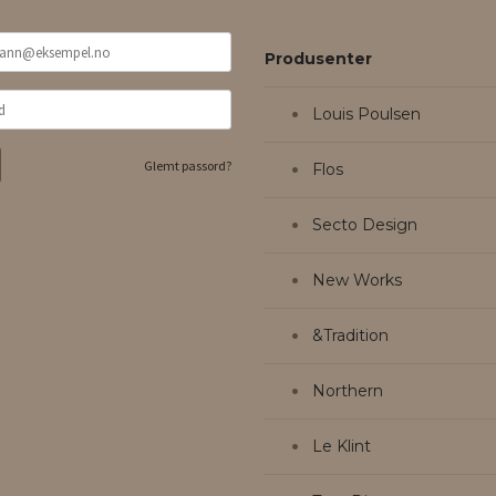
Produsenter
Louis Poulsen
Glemt passord?
Flos
Secto Design
New Works
&Tradition
Northern
Le Klint