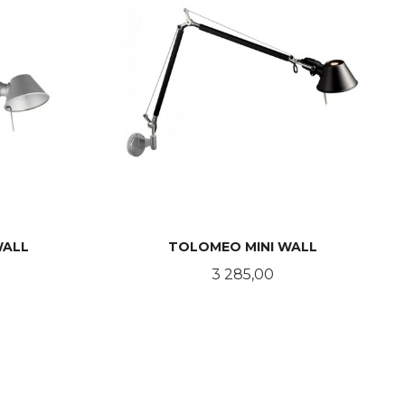
WALL
TOLOMEO MINI WALL
Pris
3 285,00
LES MER