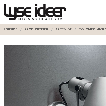
Gå
Lukk
PRODUKTER
til
innholdet
FORSIDE
PRODUSENTER
ARTEMIDE
TOLOMEO MICRO