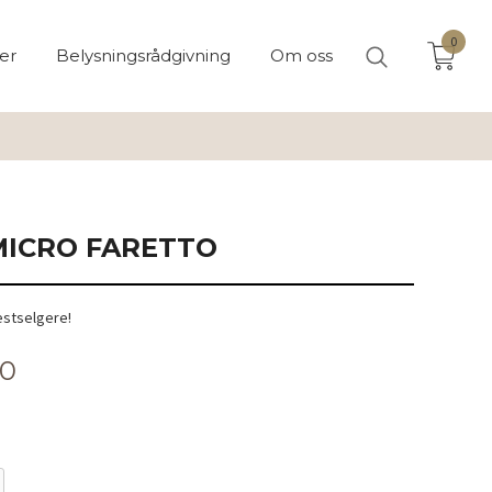
0
er
Belysningsrådgivning
Om oss
ICRO FARETTO
estselgere!
00