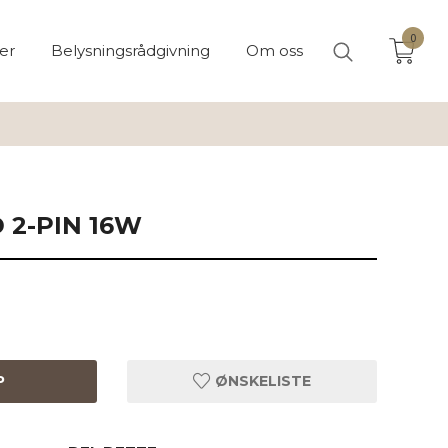
0
er
Belysningsrådgivning
Om oss
 2-PIN 16W
P
ØNSKELISTE