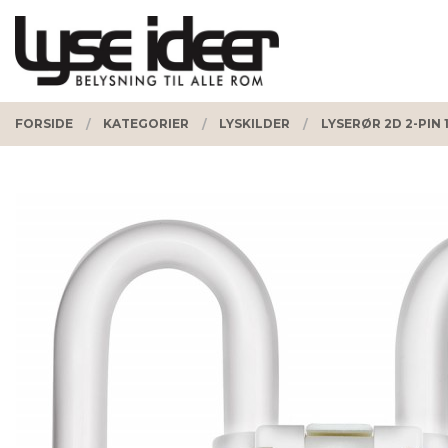
Gå
Lukk
PRODUKTER
til
innholdet
FORSIDE
KATEGORIER
LYSKILDER
LYSERØR 2D 2-PIN