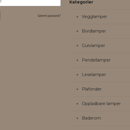
Kategorier
Glemt passord?
Vegglamper
Bordlamper
Gulvlamper
Pendellamper
Leselamper
Plafonder
Oppladbare lamper
Baderom