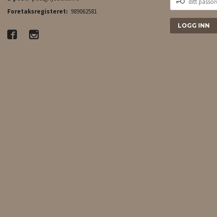
PASSORD
Foretaksregisteret:
989062581