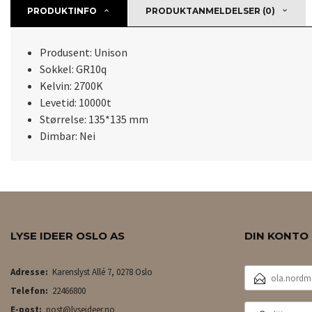
PRODUKTINFO
PRODUKTANMELDELSER (0)
Produsent: Unison
Sokkel: GR10q
Kelvin: 2700K
Levetid: 10000t
Størrelse: 135*135 mm
Dimbar: Nei
LYSE IDEER OSLO AS
DIN KONTO
E-
Adresse:
Karenslyst Allé 7, 0278 Oslo
POSTADRESSE
Telefon:
22466800
DITT
E-post:
post@lyseideer.no