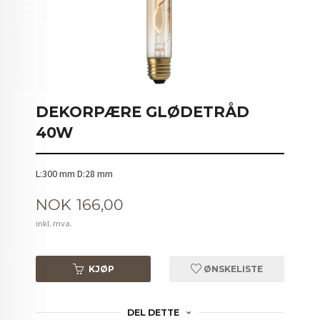
DEKORPÆRE GLØDETRÅD
40W
L:300 mm D:28 mm
Pris
NOK
166,00
inkl. mva.
KJØP
ØNSKELISTE
DEL DETTE