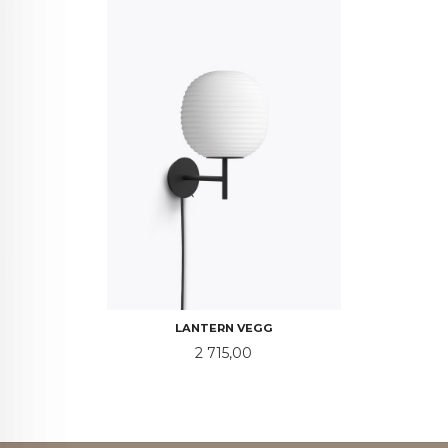
LANTERN VEGG
Pris
2 715,00