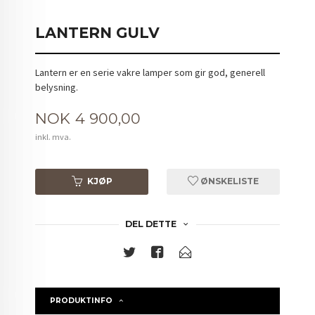
LANTERN GULV
Lantern er en serie vakre lamper som gir god, generell
belysning.
Pris
NOK
4 900,00
inkl. mva.
KJØP
ØNSKELISTE
DEL DETTE
PRODUKTINFO